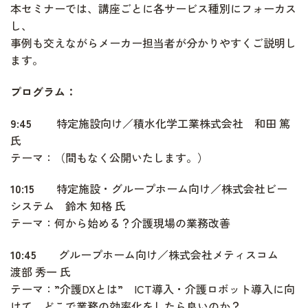
本セミナーでは、講座ごとに各サービス種別にフォーカス
し、
事例も交えながらメーカー担当者が分かりやすくご説明し
ます。
プログラム：
9:45
特定施設向け／積水化学工業株式会社 和田 篤
氏
テーマ：（間もなく公開いたします。）
10:15
特定施設・グループホーム向け／株式会社ビー
システム 鈴木 知格 氏
テーマ：何から始める？介護現場の業務改善
10:45
グループホーム向け／株式会社メティスコム
渡部 秀一 氏
テーマ：”介護DXとは” ICT導入・介護ロボット導入に向
けて どこで業務の効率化をしたら良いのか？