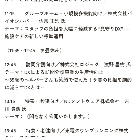
11:15
グループホーム・小規模多機能向け／株式会社バ
イオシルバー 佐宗 正浩 氏
テーマ：スタッフの負担を大幅に軽減する“見守りDX” ―
施設ケアの新しい標準運用
（11:45～12:45 お昼休み）
12:45
訪問介護向け／株式会社ロジック 濱野 昌樹 氏
テーマ：DXによる訪問介護事業の生産性向上
〜85歳のヘルパーさんも笑顔で使えた！サ責の負担を劇的
に減らすDXとは～
13:15
特養・老健向け／NDソフトウェア株式会社 吉
川 貴浩 氏
テーマ：（間もなく公開いたします。）
13:45
特養・老健向け／東電タウンプランニング株式