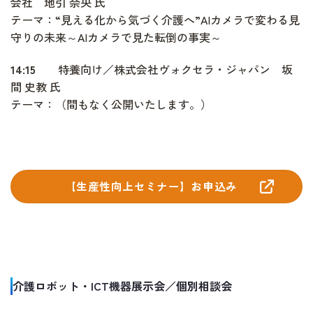
会社 地引 奈央 氏
テーマ：“見える化から気づく介護へ”AIカメラで変わる見
守りの未来～AIカメラで見た転倒の事実～
14:15
特養向け／株式会社ヴォクセラ・ジャパン 坂
間 史教 氏
テーマ：（間もなく公開いたします。）
【生産性向上セミナー】お申込み
介護ロボット・ICT機器展示会／個別相談会