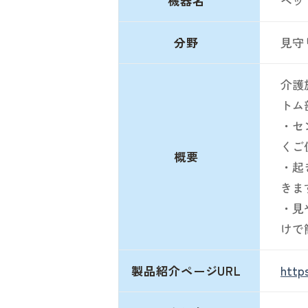
機器名
ベッ
分野
見守
介護
トム
・セ
くご
概要
・起
きま
・見
けで
製品紹介ページURL
http