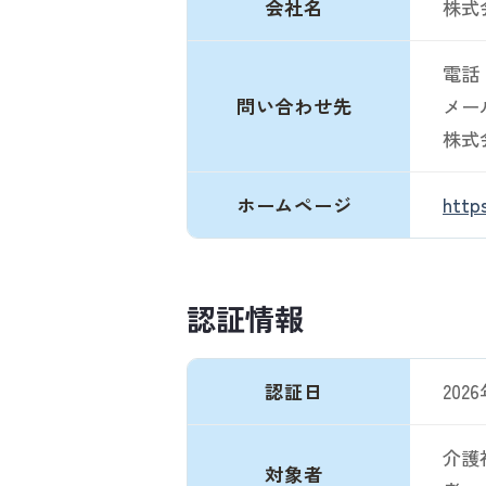
会社名
株式
電話：0
問い合わせ先
メール：
株式
ホームページ
https
認証情報
認証日
202
介護
対象者