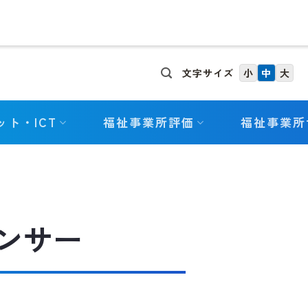
文字サイズ
小
中
大
ット・ICT
福祉事業所評価
福祉事業所
ンサー