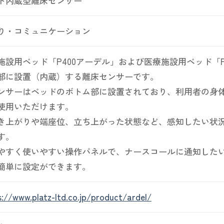
ド内蔵型離床センサー
り・コミュニケーション
施設用ベッド「P400アーデル」および医療施設用ベッド「P3
部に設置（内蔵）する離床センサーです。
ンサーはベッドのボトム部に設置されており、利用者の身
使用いただけます。
き上がりや端座位、立ち上がった状態など、感知したい状
す。
やすく使いやすい操作パネルで、ナースコールに通知した
簡単に設定ができます。
s://www.platz-ltd.co.jp/product/ardel/