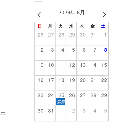
2026年 8月
PREV
NEXT
日
月
火
水
木
金
土
26
27
28
29
30
31
1
2
3
4
5
6
7
8
9
10
11
12
13
14
15
16
17
18
19
20
21
22
23
24
25
26
27
28
29
展示会
30
31
1
2
3
4
5
テー