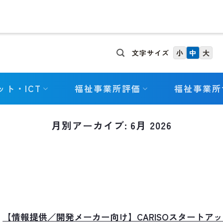
文字サイズ
小
中
大
ット・ICT
福祉事業所評価
福祉事業所
月別アーカイブ:
6月 2026
【情報提供／開発メーカー向け】CARISOスタートア