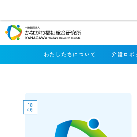
Skip
to
content
わたしたちについて
介護ロボ
18
6月